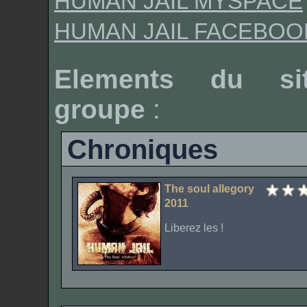
HUMAN JAIL MYSPACE
HUMAN JAIL FACEBOO
Elements du si
groupe
:
Chroniques
The soul allegory
2011
Liberez les !