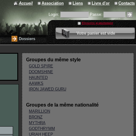
Accueil
Association
Liens
Livre d'or
Contacts
Login:
Passe:
S'inscrire gratuitement
0 article
Votre panier est vide
Valider votre panier
Dossiers
Groupes du même style
GOLD SPIRE
DOOMSHINE
HAUNTED
AAWKS
IRON JAWED GURU
Groupes de la même nationalité
MARILLION
BRONZ
MYTHRA
GODTHRYMM
URIAH HEEP