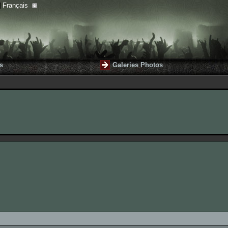
Français
s
Galeries Photos