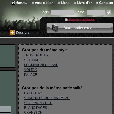
Accueil
Association
Liens
Livre d'or
Contacts
Login:
Passe:
S'inscrire gratuitement
0 article
Votre panier est vide
Valider votre panier
Dossiers
Groupes du même style
TRUST ROCKS
SPITFIRE
I COMPAGNI DI BAAL
VOLTAX
PALACE
Groupes de la même nationalité
DAUGHTRY
SHROUD OF BEREAVEMENT
SCORPION CHILD
BLANC FACES
CRANSTON