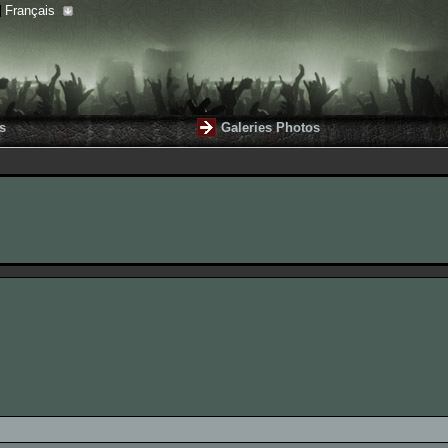
Français
s
Galeries Photos