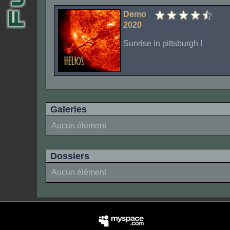
Demo
2020
Sunrise in pittsburgh !
Galeries
Aucun élément
Dossiers
Aucun élément