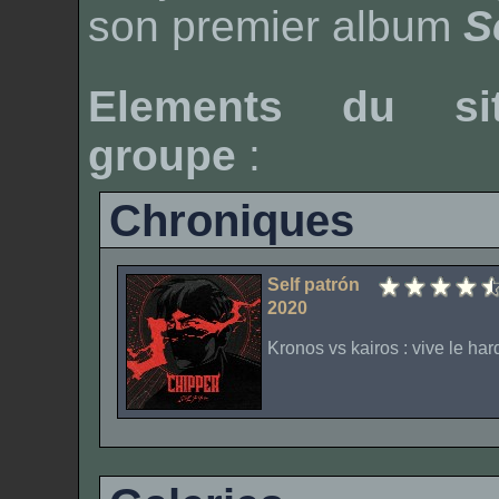
son premier album
S
Elements du si
groupe
:
Chroniques
Self patrón
2020
Kronos vs kairos : vive le har