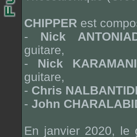
CHIPPER
est compos
-
Nick ANTONIAD
guitare,
-
Nick KARAMANI
guitare,
-
Chris NALBANTID
-
John CHARALABI
En janvier 2020, le 