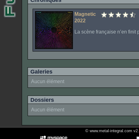
Chroniques
Magnetic
2022
La scène française n’en finit
Galeries
Aucun élément
Dossiers
Aucun élément
© www.metal-integral.com v2.5