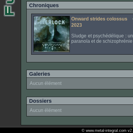
Chroniques
Onward strides colossus
2023
Sludge et psychédélique : u
paranoïa et de schizophrénie
Galeries
Aucun élément
Dossiers
Aucun élément
© www.metal-integral.com v2.5