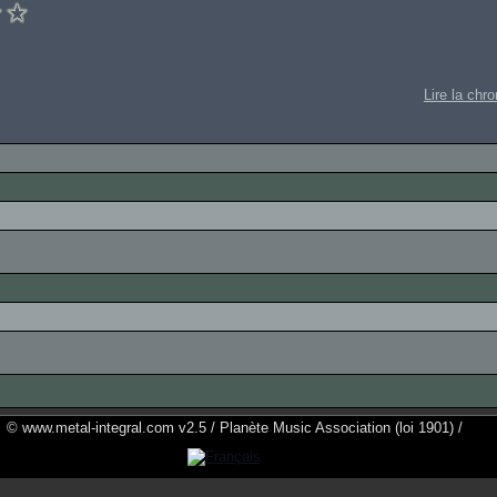
Lire la chr
© www.metal-integral.com v2.5 / Planète Music Association (loi 1901) /