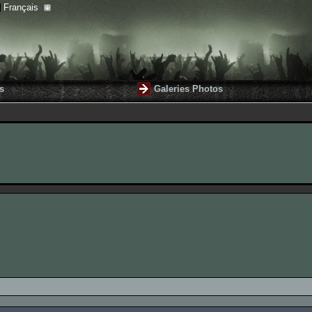
Français
s
Galeries Photos