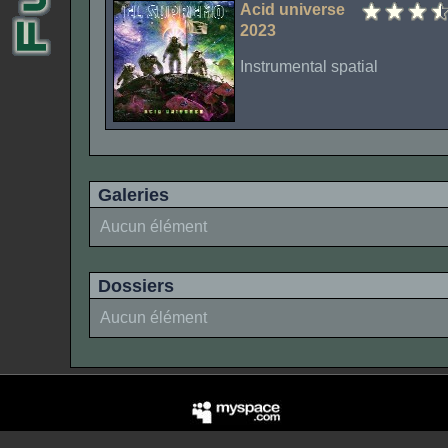
Acid universe
2023
Instrumental spatial
Galeries
Aucun élément
Dossiers
Aucun élément