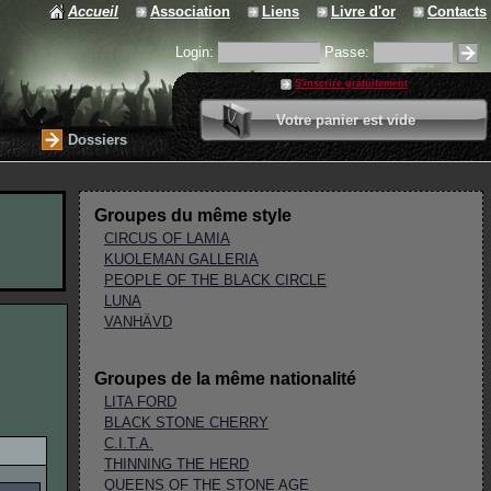
Accueil
Association
Liens
Livre d'or
Contacts
Login:
Passe:
S'inscrire gratuitement
0 article
Votre panier est vide
Valider votre panier
Dossiers
Groupes du même style
CIRCUS OF LAMIA
KUOLEMAN GALLERIA
PEOPLE OF THE BLACK CIRCLE
LUNA
VANHÄVD
Groupes de la même nationalité
LITA FORD
BLACK STONE CHERRY
C.I.T.A.
THINNING THE HERD
QUEENS OF THE STONE AGE