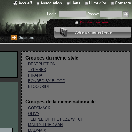
Accueil
Association
Liens
Livre d'or
Contacts
Login:
Passe:
S'inscrire gratuitement
0 article
Votre panier est vide
Valider votre panier
Dossiers
Groupes du même style
DESTRUCTION
TYRANEX
PIRANA
BONDED BY BLOOD
BLOODRIDE
Groupes de la même nationalité
GODSMACK
OLIVA
TEMPLE OF THE FUZZ WITCH
MARTY FRIEDMAN
MADAM X