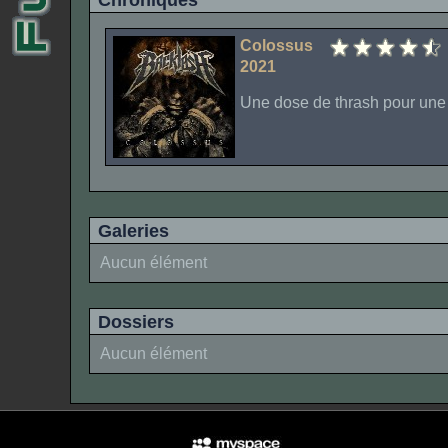
Chroniques
Colossus
2021
Une dose de thrash pour une
Galeries
Aucun élément
Dossiers
Aucun élément