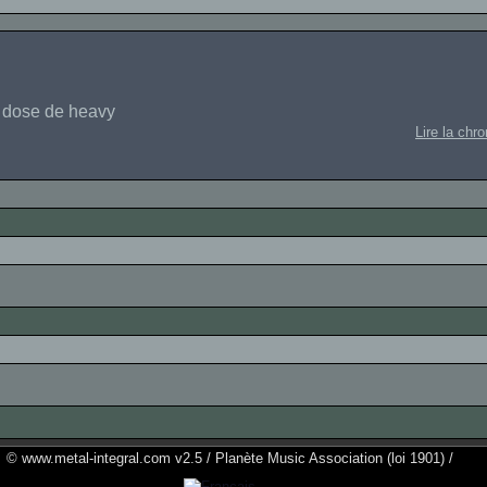
 dose de heavy
Lire la chr
© www.metal-integral.com v2.5 / Planète Music Association (loi 1901) /