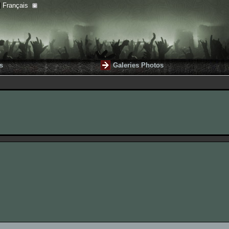
Français
s
Galeries Photos