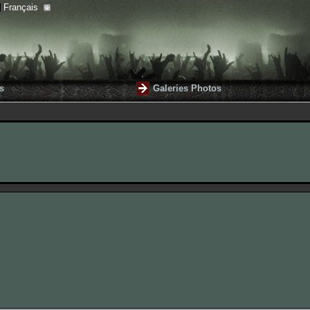
Français
s
Galeries Photos