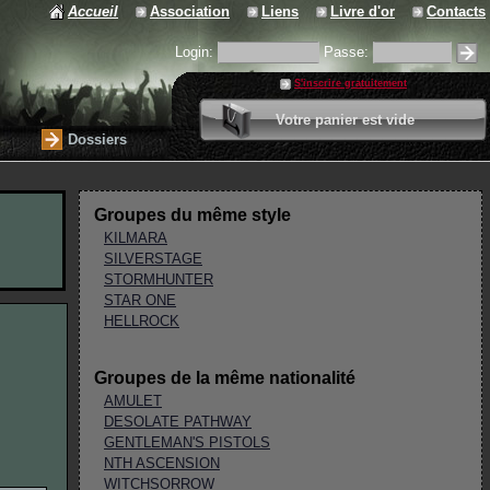
Accueil
Association
Liens
Livre d'or
Contacts
Login:
Passe:
S'inscrire gratuitement
0 article
Votre panier est vide
Valider votre panier
Dossiers
Groupes du même style
KILMARA
SILVERSTAGE
STORMHUNTER
STAR ONE
HELLROCK
Groupes de la même nationalité
AMULET
DESOLATE PATHWAY
GENTLEMAN'S PISTOLS
NTH ASCENSION
WITCHSORROW