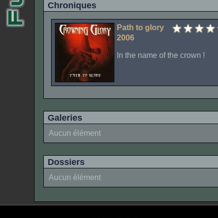
Chroniques
Path to glory
2006
In the name of the crown !
Galeries
Aucun élément
Dossiers
Aucun élément