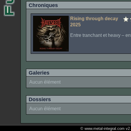
Chroniques
Rising through decay
2025
Entre tranchant et heavy – en
Galeries
Aucun élément
Dossiers
Aucun élément
© www.metal-integral.com v2.5