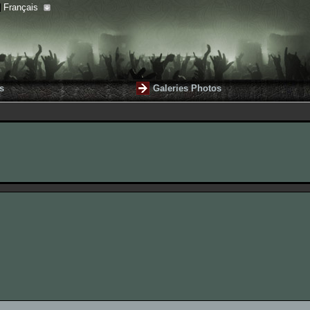
Français
s
Galeries Photos