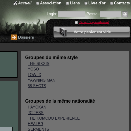
Accueil
Association
Liens
Livre d'or
Contacts
Login:
Passe:
S'inscrire gratuitement
0 article
Votre panier est vide
Valider votre panier
Dossiers
Groupes du même style
THE SIXXIS
YOSO
LOW ID
YAWNING MAN
58 SHOTS
Groupes de la même nationalité
HAYOKAN
JC JESS
THE KOMODO EXPERIENCE
HEALER
SERMENTS