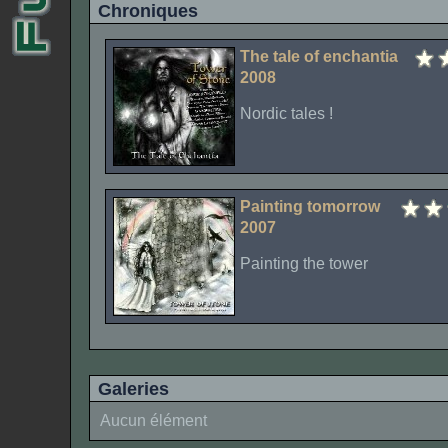
Chroniques
The tale of enchantia
2008
Nordic tales !
Painting tomorrow
2007
Painting the tower
Galeries
Aucun élément