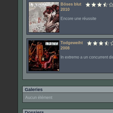
Böses blut
2010
Encore une réussite
Todgeweiht
2008
In extremo a un concurrent di
Galeries
Aucun élément
Dossiers