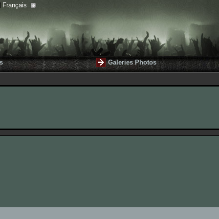
Français
s
Galeries Photos