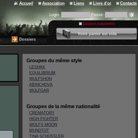
Accueil
Association
Liens
Livre d'or
Contacts
Login:
Passe:
S'inscrire gratuitement
0 article
Votre panier est vide
Valider votre panier
Dossiers
Groupes du même style
LESHAK
EQUILIBRIUM
WULFSHON
ABINCHOVA
WULFGAR
Groupes de la même nationalité
CREMATORY
HIGH FIGHTER
WOLFS MOON
MUNDTOT
TINA SCHÜSSLER