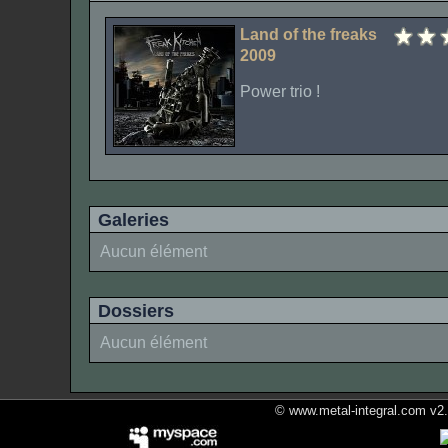
Land of the freaks
2009
Power trio !
Galeries
Aucun élément
Dossiers
Aucun élément
© www.metal-integral.com v2.5