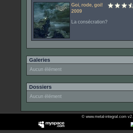
Goi, rode, goi!
2009
La consécration?
Galeries
Aucun élément
Dossiers
Aucun élément
© www.metal-integral.com v2.5