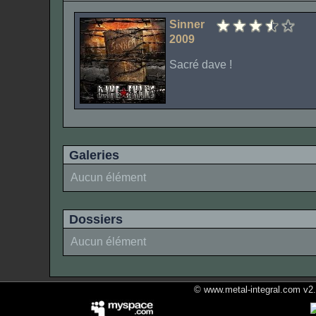
Sinner
2009
Sacré dave !
Galeries
Aucun élément
Dossiers
Aucun élément
© www.metal-integral.com v2.5