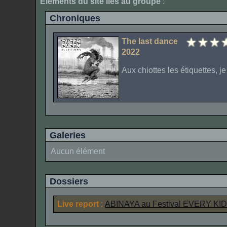
Elements du site liés au groupe
:
Chroniques
The last dance
2022
Aux chiottes les étiquettes, je
Galeries
Aucun élément
Dossiers
Live report
:
ABINAYA
au Festival
EVERY KID