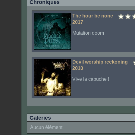
Chroniques
The hour be none
2017
Mutation doom
Devil worship reckoning
2010
Vive la capuche !
Galeries
Aucun élément