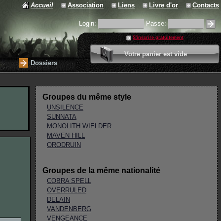
Accueil
Association
Liens
Livre d'or
Contacts
Login:
Passe:
S'inscrire gratuitement
0 article
Votre panier est vide
Valider votre panier
Dossiers
Groupes du même style
UNSILENCE
SUNNATA
MONOLITH WIELDER
MAVEN HILL
ORODRUIN
Groupes de la même nationalité
COBRA SPELL
OVERRULED
DELAIN
VANDENBERG
VENGEANCE