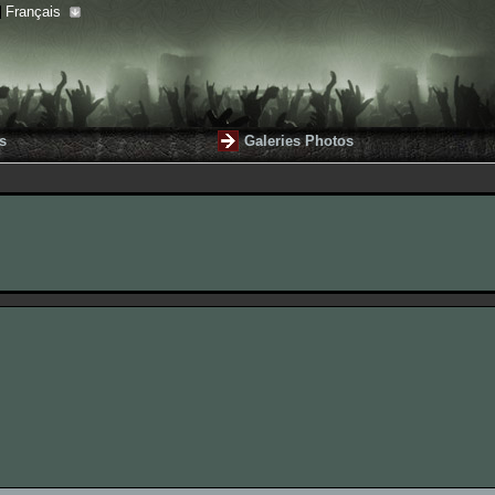
Français
s
Galeries Photos