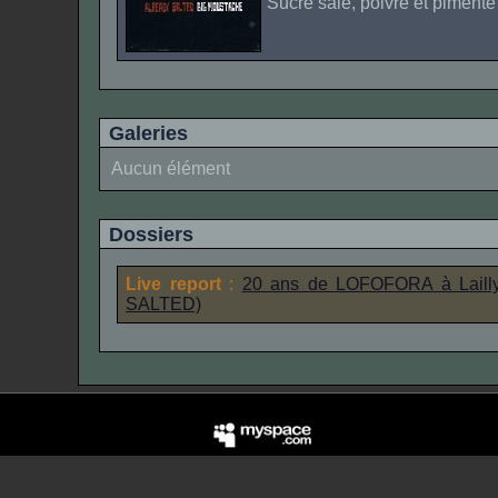
Sucré salé, poivré et pimenté
Galeries
Aucun élément
Dossiers
Live report
:
20 ans de LOFOFORA à Lailly
SALTED)