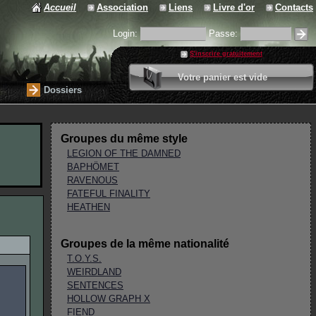
Accueil
Association
Liens
Livre d'or
Contacts
Login:
Passe:
S'inscrire gratuitement
0 article
Votre panier est vide
Valider votre panier
Dossiers
Groupes du même style
LEGION OF THE DAMNED
BAPHÖMET
RAVENOUS
FATEFUL FINALITY
HEATHEN
Groupes de la même nationalité
T.O.Y.S.
WEIRDLAND
SENTENCES
HOLLOW GRAPH X
FIEND