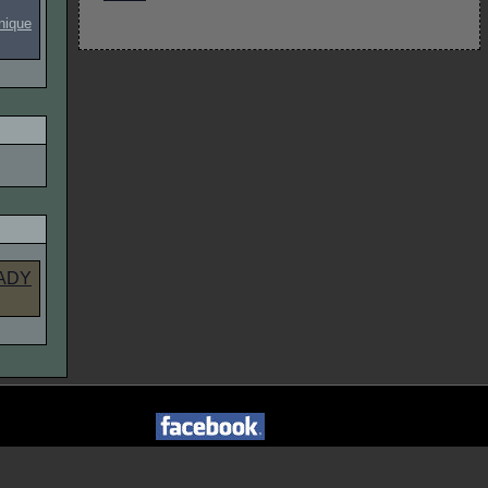
onique
EADY