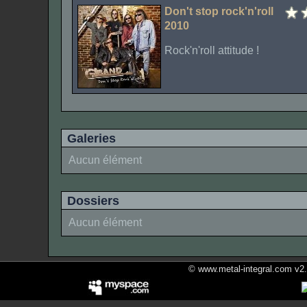
Don't stop rock'n'roll
2010
Rock'n'roll attitude !
Galeries
Aucun élément
Dossiers
Aucun élément
© www.metal-integral.com v2.5