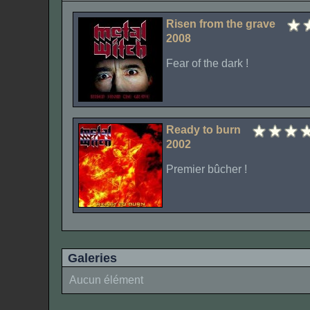
Risen from the grave
2008
Fear of the dark !
Ready to burn
2002
Premier bûcher !
Galeries
Aucun élément