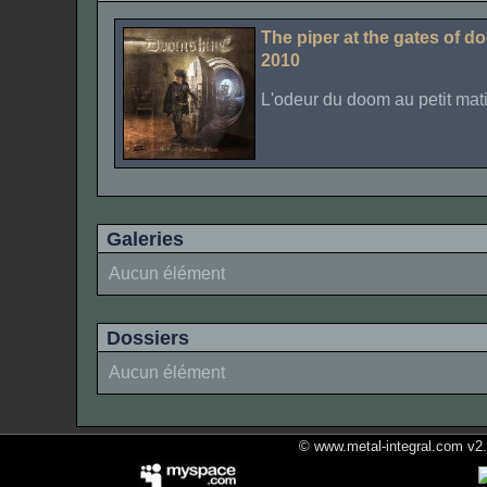
The piper at the gates of d
2010
L'odeur du doom au petit mat
Galeries
Aucun élément
Dossiers
Aucun élément
© www.metal-integral.com v2.5