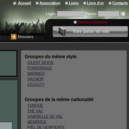
Accueil
Association
Liens
Livre d'or
Contacts
Login:
Passe:
S'inscrire gratuitement
0 article
Votre panier est vide
Valider votre panier
Dossiers
Groupes du même style
SILENT MOON
POWERRAGE
WARMEN
VALINOR
CELESTY
Groupes de la même nationalité
TORQUE
THE VAL
GABRIELLE DE VAL
NEMROCK
PIEL DE SERPIENTE