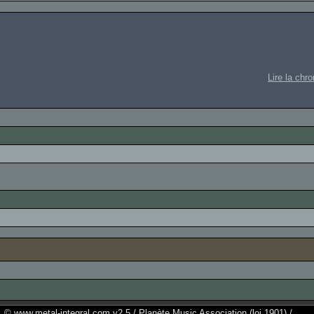
Lire la chr
© www.metal-integral.com v2.5 / Planète Music Association (loi 1901) /