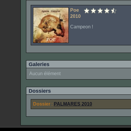
Poe
2010
Campeon !
Galeries
Aucun élément
Dossiers
Dossier
:
PALMARES 2010