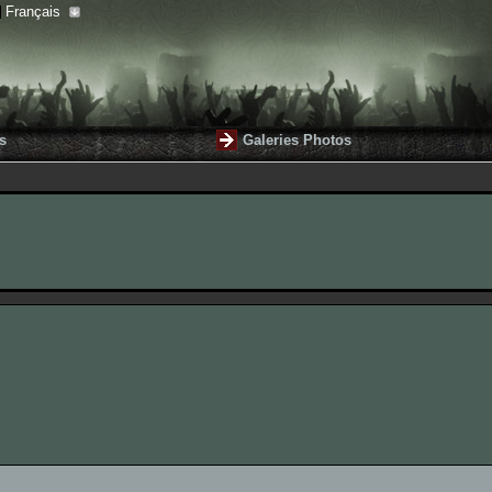
Français
s
Galeries Photos