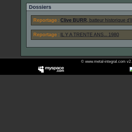
Dossiers
Reportage
:
Clive BURR
, batteur historique d'
Reportage
:
IL Y A TRENTE ANS... 1980
© www.metal-integral.com v2.5