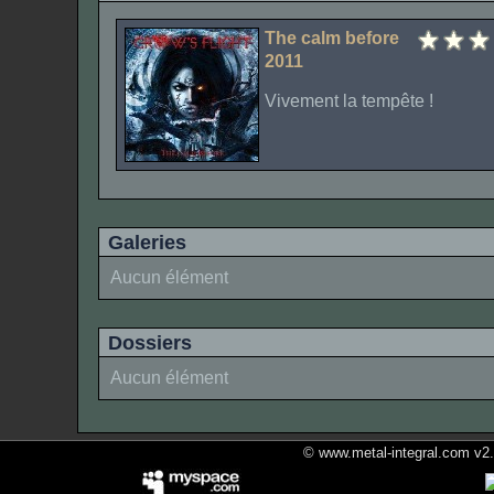
The calm before
2011
Vivement la tempête !
Galeries
Aucun élément
Dossiers
Aucun élément
© www.metal-integral.com v2.5