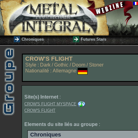
Chroniques
Futures Stars
CROW'S FLIGHT
Style : Dark / Gothic / Doom / Stoner
Nationalité : Allemagne
Site(s) Internet
:
CROW'S FLIGHT MYSPACE
CROW'S FLIGHT
Elements du site liés au groupe
:
Chroniques