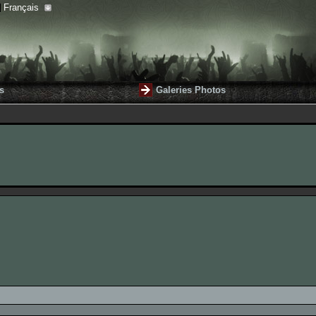
Français
s
Galeries Photos