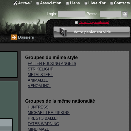
Accueil
Association
Liens
Livre d'or
Contacts
Login:
Passe:
S'inscrire gratuitement
0 article
Votre panier est vide
Valider votre panier
Dossiers
Groupes du même style
FALLEN FUCKING ANGELS
STRIKELIGHT
METALSTEEL
ANIMALIZE
VENOM INC.
Groupes de la même nationalité
HUNTRESS
MICHAEL LEE FIRKINS
PRESTO BALLET
FATES WARNING
MIND MAZE