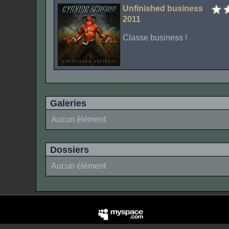
Unfinished business
2011
Classe business !
Galeries
Aucun élément
Dossiers
Aucun élément