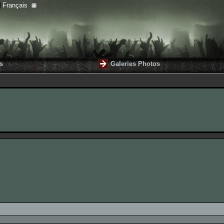
Français
s
Galeries Photos