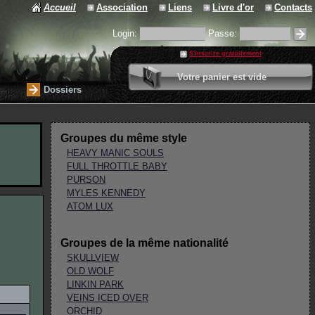
Accueil
Association
Liens
Livre d'or
Contacts
Login:
Passe:
S'inscrire gratuitement
0 article
Votre panier est vide
Valider votre panier
Dossiers
Groupes du même style
HEAVY MANIC SOULS
FULL THROTTLE BABY
PURSON
MYLES KENNEDY
ATOM LUX
Groupes de la même nationalité
SKULLVIEW
OLD WOLF
LINKIN PARK
VEINS ICED OVER
ORCHID