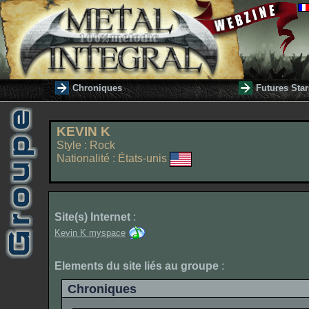
Chroniques
Futures Star
KEVIN K
Style : Rock
Nationalité : États-unis
Site(s) Internet
:
Kevin K myspace
Elements du site liés au groupe
:
Chroniques