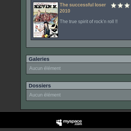
The successful loser
2010
The true spirit of rock'n roll !!
Galeries
Aucun élément
Dossiers
Aucun élément