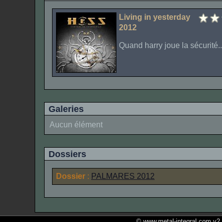
Living in yesterday
2012
Quand harry joue la sécurité..
Galeries
Aucun élément
Dossiers
Dossier
:
PALMARES 2012
© www.metal-integral.com v2.5