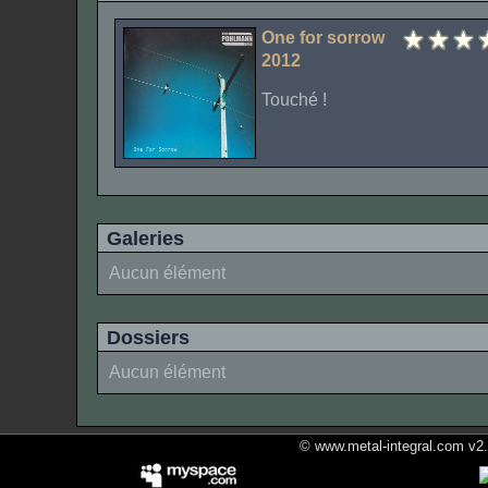
One for sorrow
2012
Touché !
Galeries
Aucun élément
Dossiers
Aucun élément
© www.metal-integral.com v2.5