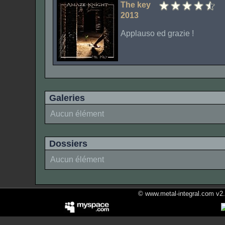
The key
2013
Applauso ed grazie !
Galeries
Aucun élément
Dossiers
Aucun élément
© www.metal-integral.com v2.5