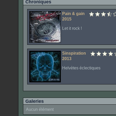
Chroniques
Pain & gain
2015
Let it rock !
Sinspiration
2013
Helvètes éclectiques
Galeries
Aucun élément