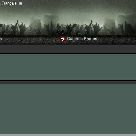
Français
s
Galeries Photos