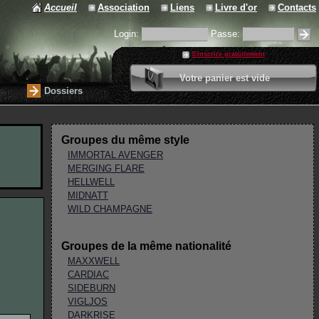
Accueil
Association
Liens
Livre d'or
Contacts
Login:
Passe:
S'inscrire gratuitement
0 article
Votre panier est vide
Valider votre panier
Dossiers
Groupes du même style
IMMORTAL AVENGER
MERGING FLARE
HELLWELL
MIDNATT
WILD CHAMPAGNE
Groupes de la même nationalité
MAXXWELL
CARDIAC
SIDEBURN
VIGLJOS
DARKRISE