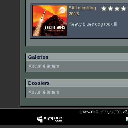
Still climbing
2013
Heavy blues dog rock !!!
Galeries
Aucun élément
Dossiers
Aucun élément
© www.metal-integral.com v2.5