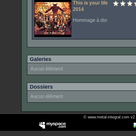
This is your life
2014
Hommage à dio
Galeries
Aucun élément
Dossiers
Aucun élément
© www.metal-integral.com v2.5