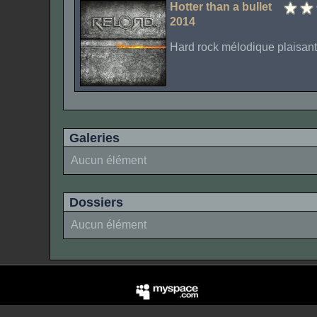
Hotter than a bullet
2014
Hard rock mélodique plaisant 
Galeries
Aucun élément
Dossiers
Aucun élément