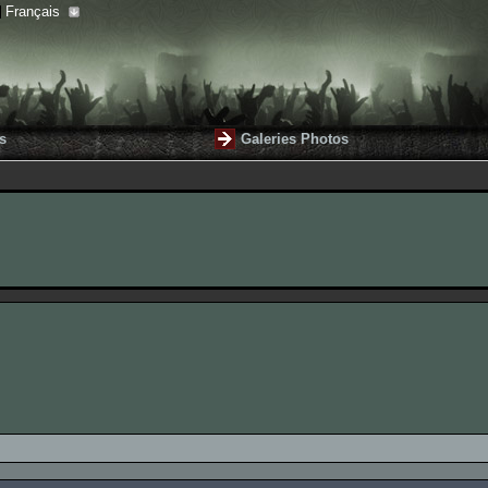
Français
s
Galeries Photos