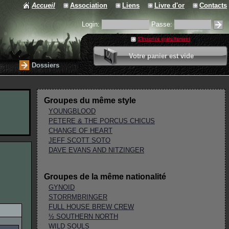
Accueil
Association
Liens
Livre d'or
Contacts
Login:
Passe:
S'inscrire gratuitement
0 article
Votre panier est vide
Valider votre panier
Dossiers
Groupes du même style
YOUNGBLOOD
PETERE & THE PORCUS CHICUS
CHANGE OF HEART
JEFF SCOTT SOTO
DAVE EVANS AND NITZINGER
Groupes de la même nationalité
GYNOID
STORRMBRINGER
FULL HOUSE BREW CREW
½ SOUTHERN NORTH
WILD SOULS