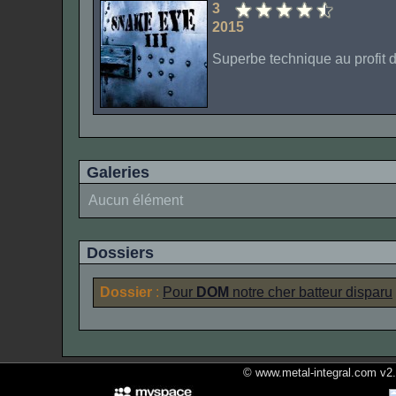
3
2015
Superbe technique au profit d
Galeries
Aucun élément
Dossiers
Dossier
:
Pour
DOM
notre cher batteur disparu
© www.metal-integral.com v2.5