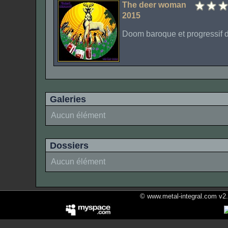
The deer woman
2015
Doom baroque et progressif d
Galeries
Aucun élément
Dossiers
Aucun élément
© www.metal-integral.com v2.5