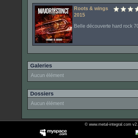
Roots & wings
2015
Belle découverte hard rock 70’
Galeries
Aucun élément
Dossiers
Aucun élément
© www.metal-integral.com v2.5