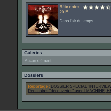
Bête noire
2015
Dans l'air du temps...
Galeries
Aucun élément
Dossiers
Reportage
:
DOSSIER SPECIAL "INTERVIE
Rencontres "découvertes" avec
I MACHINE
,
H