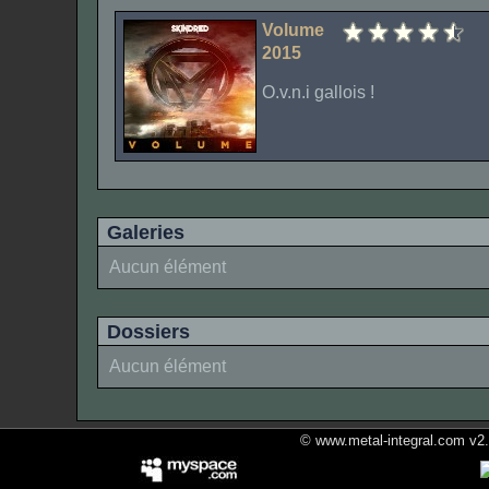
Volume
2015
O.v.n.i gallois !
Galeries
Aucun élément
Dossiers
Aucun élément
© www.metal-integral.com v2.5