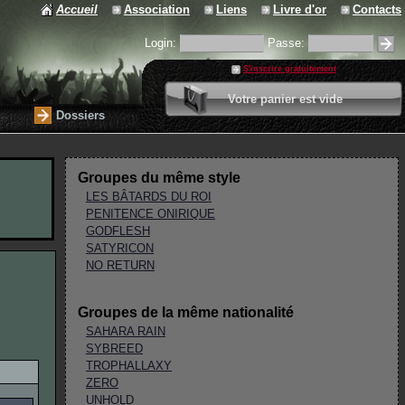
Accueil
Association
Liens
Livre d'or
Contacts
Login:
Passe:
S'inscrire gratuitement
0 article
Votre panier est vide
Valider votre panier
Dossiers
Groupes du même style
LES BÂTARDS DU ROI
PENITENCE ONIRIQUE
GODFLESH
SATYRICON
NO RETURN
Groupes de la même nationalité
SAHARA RAIN
SYBREED
TROPHALLAXY
ZERO
UNHOLD