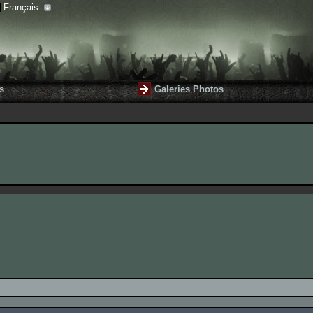
Français
s
Galeries Photos