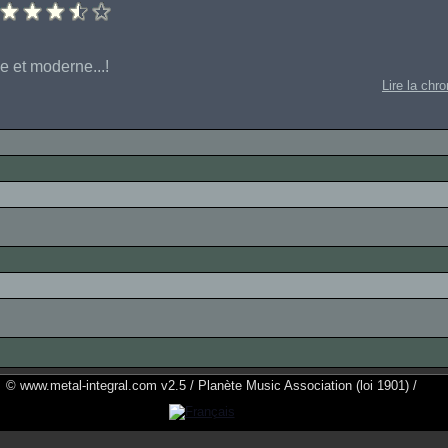
e et moderne...!
Lire la chr
© www.metal-integral.com v2.5 / Planète Music Association (loi 1901) /