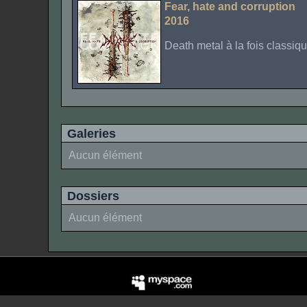
Fear, hate and corruption
2016
Death metal à la fois classiqu
Galeries
Aucun élément
Dossiers
Aucun élément