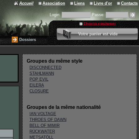
Accueil
Association
Liens
Livre d'or
Contacts
Login:
Passe:
S'inscrire gratuitement
0 article
Votre panier est vide
Valider votre panier
Dossiers
Groupes du même style
DISCONNECTED
STAHLMANN
POP EVIL
EILERA
CLOSURE
Groupes de la même nationalité
IAN VOLTAGE
THROES OF DAWN
BELL OF MIMIR
RÜCKWATER
METSATÖLL