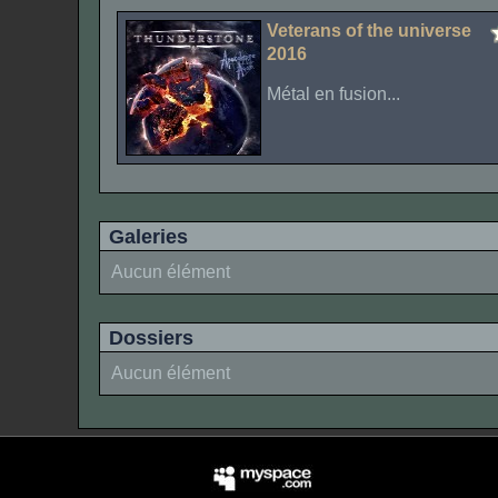
Veterans of the universe
2016
Métal en fusion...
Galeries
Aucun élément
Dossiers
Aucun élément