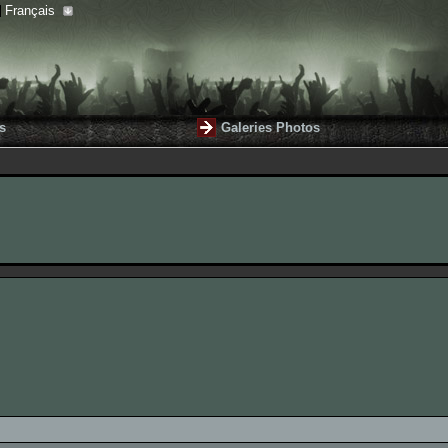
Français
s
Galeries Photos