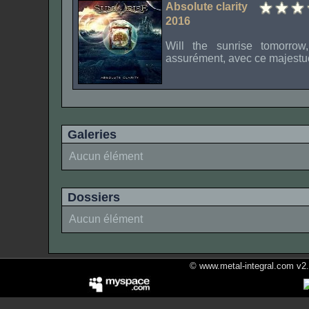
Absolute clarity
2016
Will the
sunrise
tomorrow,
assurément, avec ce majest
Galeries
Aucun élément
Dossiers
Aucun élément
© www.metal-integral.com v2.5