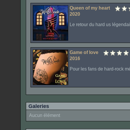
Queen of my heart
2020
Le retour du hard us légendai
Game of love
2016
Pour les fans de hard-rock mé
Galeries
Aucun élément