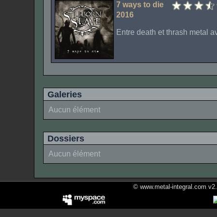
7 ways to die
2016
Entre death et thrash metal a
Galeries
Aucun élément
Dossiers
Aucun élément
© www.metal-integral.com v2.5