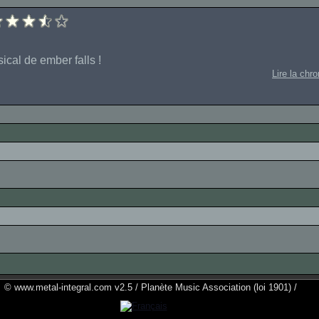
cal de ember falls !
Lire la chr
© www.metal-integral.com v2.5 / Planète Music Association (loi 1901) /