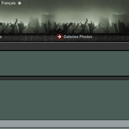
Français
s
Galeries Photos