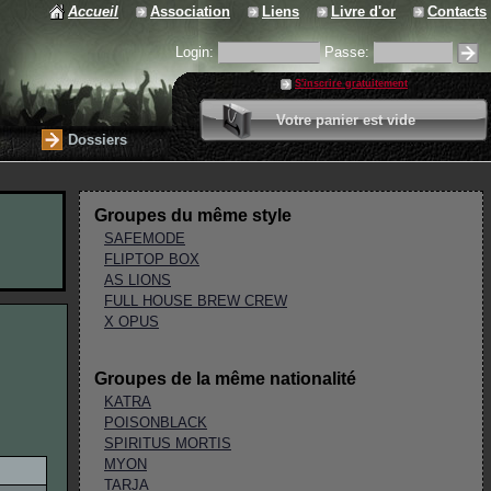
Accueil
Association
Liens
Livre d'or
Contacts
Login:
Passe:
S'inscrire gratuitement
0 article
Votre panier est vide
Valider votre panier
Dossiers
Groupes du même style
SAFEMODE
FLIPTOP BOX
AS LIONS
FULL HOUSE BREW CREW
X OPUS
Groupes de la même nationalité
KATRA
POISONBLACK
SPIRITUS MORTIS
MYON
TARJA