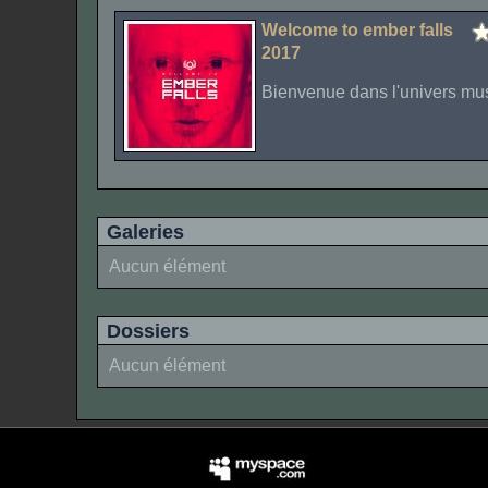
Welcome to ember falls
2017
Bienvenue dans l'univers musi
Galeries
Aucun élément
Dossiers
Aucun élément