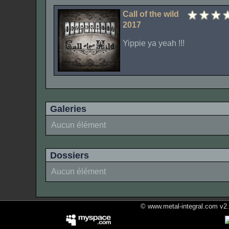
Call of the wild
2017
Yippie ya yeah !!!
Galeries
Aucun élément
Dossiers
Aucun élément
© www.metal-integral.com v2.5