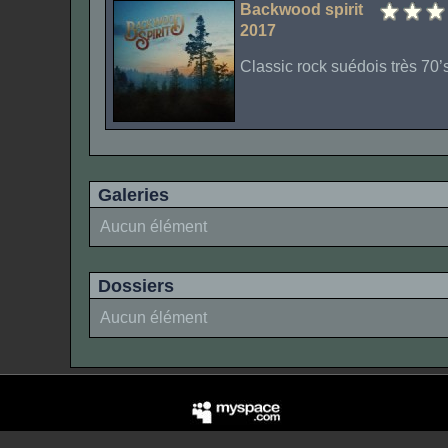
Backwood spirit
2017
Classic rock suédois très 70’s
Galeries
Aucun élément
Dossiers
Aucun élément