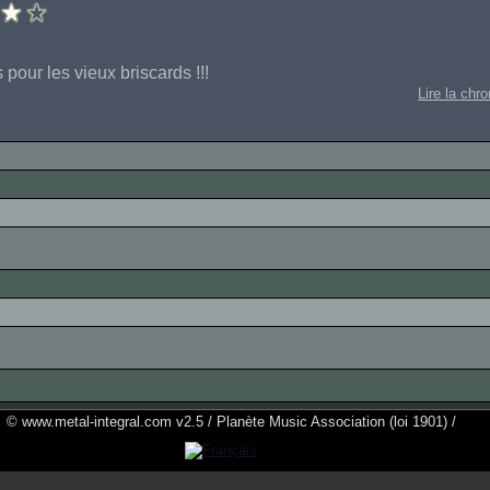
 pour les vieux briscards !!!
Lire la chr
© www.metal-integral.com v2.5 / Planète Music Association (loi 1901) /