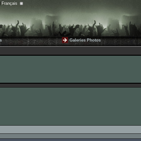
Français
s
Galeries Photos