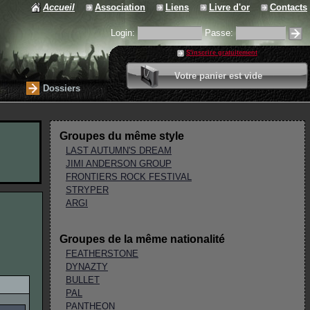
Accueil
Association
Liens
Livre d'or
Contacts
Login:
Passe:
S'inscrire gratuitement
0 article
Votre panier est vide
Valider votre panier
Dossiers
Groupes du même style
LAST AUTUMN'S DREAM
JIMI ANDERSON GROUP
FRONTIERS ROCK FESTIVAL
STRYPER
ARGI
Groupes de la même nationalité
FEATHERSTONE
DYNAZTY
BULLET
PAL
PANTHEON