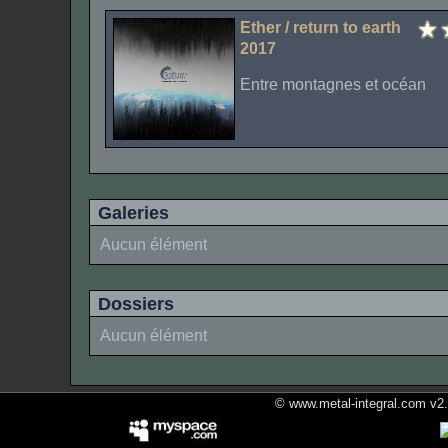
Ether / return to earth
2017
Entre montagnes et océan
Galeries
Aucun élément
Dossiers
Aucun élément
© www.metal-integral.com v2.5