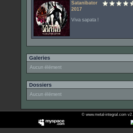
Satanibator
2017
Viva sapata !
Galeries
Aucun élément
Dossiers
Aucun élément
© www.metal-integral.com v2.5